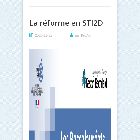
La réforme en STI2D
2020-11-27
par ProAdj