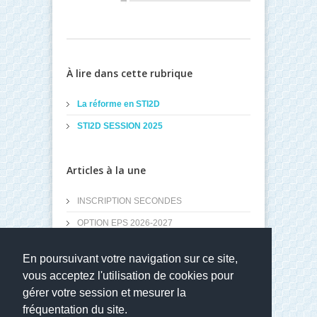
À lire dans cette rubrique
La réforme en STI2D
STI2D SESSION 2025
Articles à la une
INSCRIPTION SECONDES
OPTION EPS 2026-2027
SECTION EURO ANGLAIS 2026-2027
En poursuivant votre navigation sur ce site,
Utiliser son PC région après le lycée
vous acceptez l'utilisation de cookies pour
Connexion à l'ENT
gérer votre session et mesurer la
fréquentation du site.