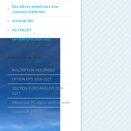
Des élèves primés lors d'un
concours d'affiches
VOYAGE SKI
AS VOLLEY
OPTION EPS 2026-2027
Articles à la une
INSCRIPTION SECONDES
OPTION EPS 2026-2027
SECTION EURO ANGLAIS 2026-
2027
Utiliser son PC région après le lycée
Connexion à l'ENT