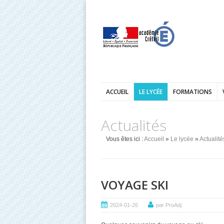
ACCUEIL
LE LYCÉE
FORMATIONS
Actualités
Vous êtes ici :
Accueil
»
Le lycée
»
Actualité
VOYAGE SKI
2024-01-26
par ProAdj