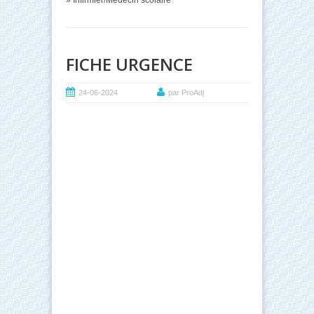
» Infirmier/Médecin scolaire
FICHE URGENCE
24-06-2024
par ProAdj